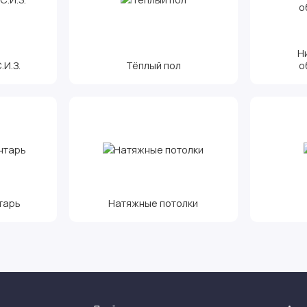
Н
И.З.
Тёплый пол
о
тарь
Натяжные потолки