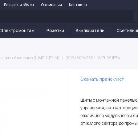
Возврат и обмен
О компании
Контакты
Электромонтаж
Розетки
Выключатели
Светильн
онтажной панелью (ЩМП, ЩРНМ)
(800х600х250) ЩМП-09 IP54
Скачать прайс-лист
Щиты с монтажной панелью 
управления, автоматизации
различного модульного и с
от жилого сектора до пром