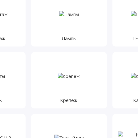
аж
Лампы
L
ы
Крепёж
К