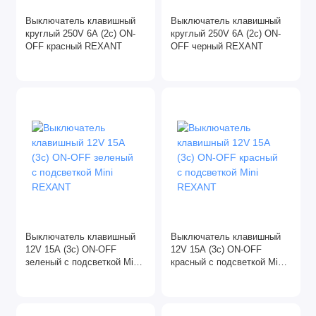
Коммутационное оборудование
Выключатель клавишный
Выключатель клавишный
круглый 250V 6A (2c) ON-
круглый 250V 6A (2c) ON-
DIN и комплектующие
OFF красный REXANT
OFF черный REXANT
Арматура СИП
Звонки
Ревизионные люки
Рубильники
Стабилизаторы напряжения
Таймеры
Выключатель клавишный
Выключатель клавишный
12V 15A (3c) ON-OFF
12V 15A (3c) ON-OFF
зеленый с подсветкой Mini
красный с подсветкой Mini
Трансформаторы для ламп
REXANT
REXANT
Трансформаторы тока