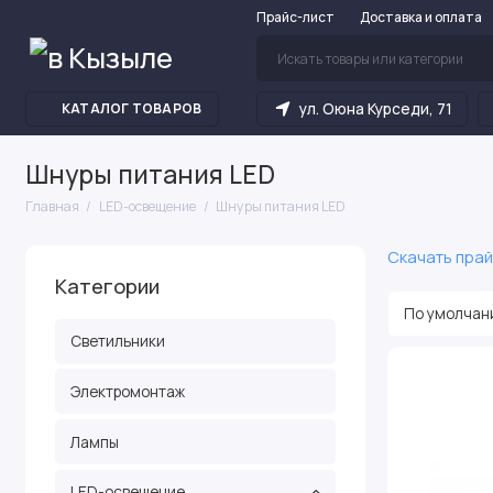
Прайс-лист
Доставка и оплата
ул. Оюна Курседи, 71
КАТАЛОГ ТОВАРОВ
Шнуры питания LED
Главная
LED-освещение
Шнуры питания LED
Скачать прай
Категории
Светильники
Электромонтаж
Лампы
LED-освещение