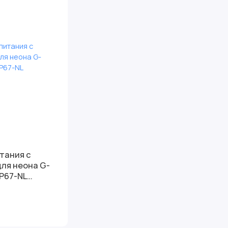
тания с
для неона G-
IP67-NL