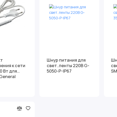
кт
Шнур питания для
Шн
ения к сети
свет. ленты 220В G-
св
0 Вт для
5050-P-IP67
SM
General