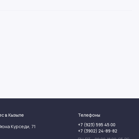
ес в Кызыле
Телефоны
+7 (923) 595 45 00
Оюна Курседи, 71
+7 (3902) 24-89-82