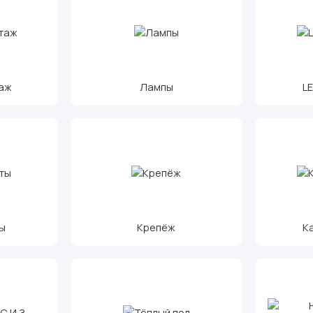
аж
Лампы
L
ы
Крепёж
К