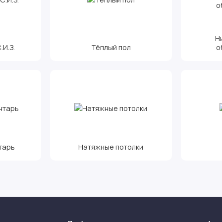
Н
И.З.
Тёплый пол
о
тарь
Натяжные потолки