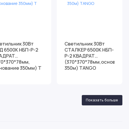
етильник 30Вт
Светильник 30Вт
Д 6500К НБП-Р-2
СТАЛКЕР 6500К НБП-
АДРАТ
Р-2 КВАДРАТ
70*370*78мм,
(370*370*78мм,основание
нование 350мм) T
350м) TANGO
Показать больше