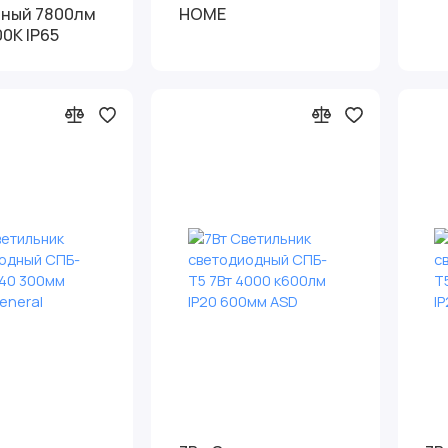
ный 7800лм
HOME
0K IP65