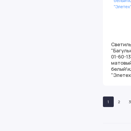
Светил
"Багуль
01-60-13
матовы
белый\к
"Элетех
1
2
3