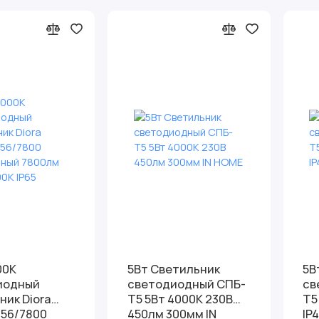
00К
5Вт Светильник
5В
иодный
светодиодный СПБ-
св
ник Diora
Т5 5Вт 4000К 230В
Т5 
0
450лм 300мм IN
IP