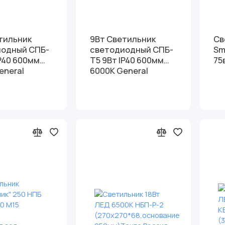
тильник
9Вт Светильник
Св
иодный СПБ-
светодиодный СПБ-
Sm
IP40 600мм
Т5 9Вт IP40 600мм
75
eneral
6000К General