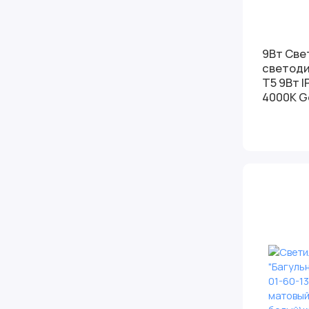
9Вт Све
светод
Т5 9Вт 
4000К G