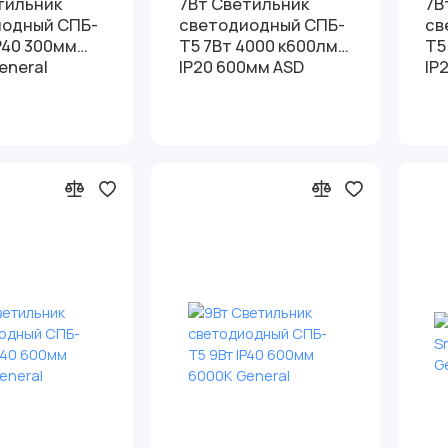
тильник
7Вт Светильник
7В
иодный СПБ-
светодиодный СПБ-
св
IP40 300мм
Т5 7Вт 4000 к600лм
Т5
eneral
IP20 600мм ASD
IP