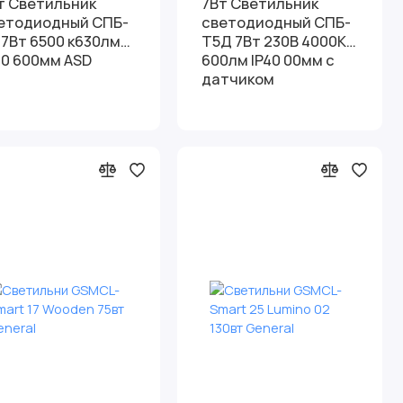
т Светильник
7Вт Светильник
етодиодный СПБ-
светодиодный СПБ-
 7Вт 6500 к630лм
Т5Д 7Вт 230В 4000К
20 600мм ASD
600лм IP40 00мм с
датчиком