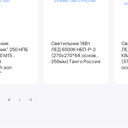
ьник
Светильник 18Вт
Св
ник" 250 НПБ
ЛЕД 6500К НБП-Р-2
ЛЕ
0 М15
(270х270*68,основание
КВ
й
250мм)Танго Россия
(3
л.зол
ос
"
4
>
>|