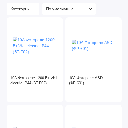
Коммутационное оборудование
Категории
DIN и комплектующие
Арматура СИП
Звонки
Ревизионные люки
Рубильники
10А Фотореле 1200 Вт VKL
10А Фотореле ASD
Стабилизаторы напряжения
electric IP44 (BT-F02)
(ФР-601)
Таймеры
Трансформаторы для ламп
Трансформаторы тока