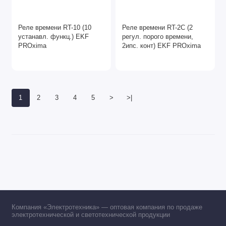
Реле времени RT-10 (10
Реле времени RT-2С (2
устанавл. функц.) EKF
регул. порого времени,
PROxima
2ипс. конт) EKF PROxima
1
2
3
4
5
>
>|
Компания «Электротехника» — оптовая компания по продаже
электротехнической и светотехнической продукции