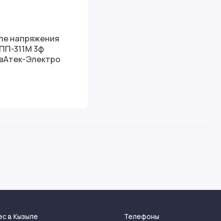
ле напряжения
ПП-311М 3ф
вАтек-Электро
ес в Кызыле
Телефоны