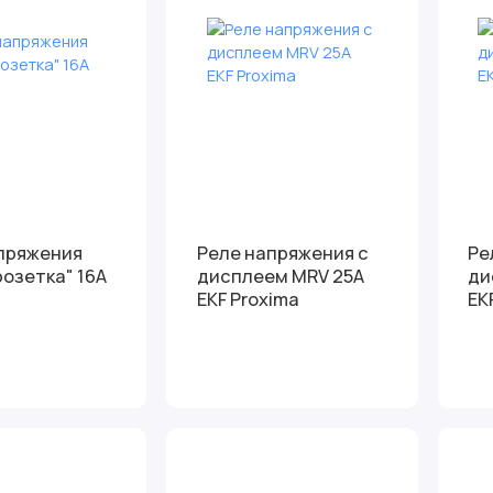
пряжения
Реле напряжения c
Ре
розетка" 16А
дисплеем MRV 25А
ди
EKF Proxima
EK