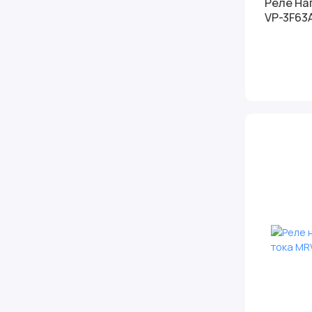
Реле На
VP-3F63A