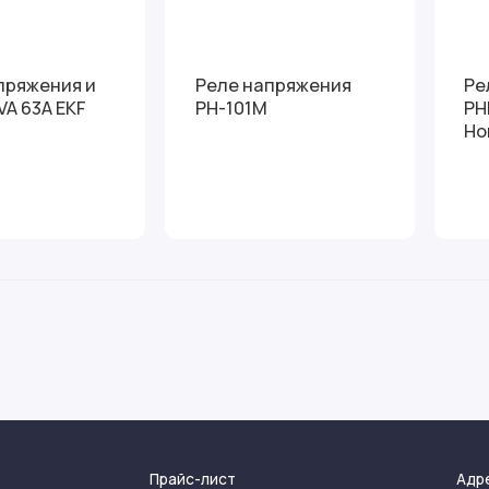
пряжения и
Реле напряжения
Ре
VA 63А EKF
РН-101М
РН
Но
Прайс-лист
Адр