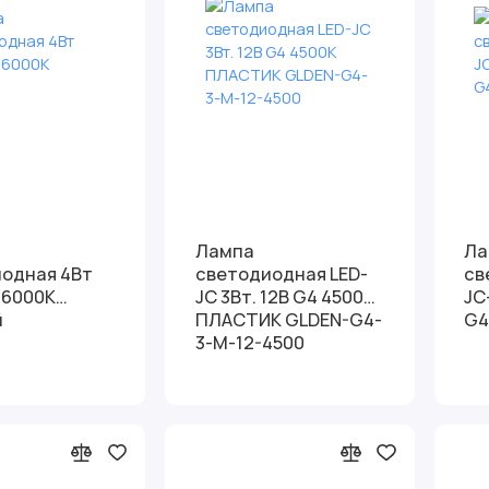
Лампа
Ла
одная 4Вт
светодиодная LED-
св
 6000K
JC 3Вт. 12В G4 4500К
JC
й
ПЛАСТИК GLDEN-G4-
G4
3-M-12-4500