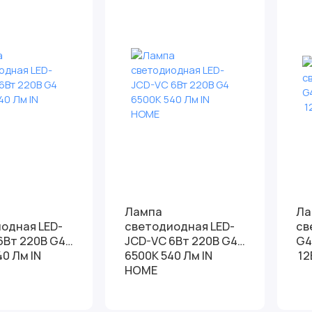
Лампа
Ла
одная LED-
светодиодная LED-
св
6Вт 220В G4
JCD-VC 6Вт 220В G4
G4 1.5w 3000K 1
0 Лм IN
6500K 540 Лм IN
HOME