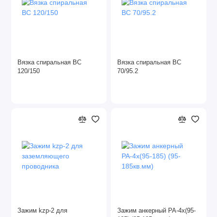
Коммутационное оборудование
DIN и комплектующие
Арматура СИП
Вязка спиральная ВС
Вязка спиральная ВС
120/150
70/95.2
Звонки
Ревизионные люки
Рубильники
Стабилизаторы напряжения
Таймеры
Трансформаторы для ламп
Трансформаторы тока
Зажим kzp-2 для
Зажим анкерный PA-4х(95-