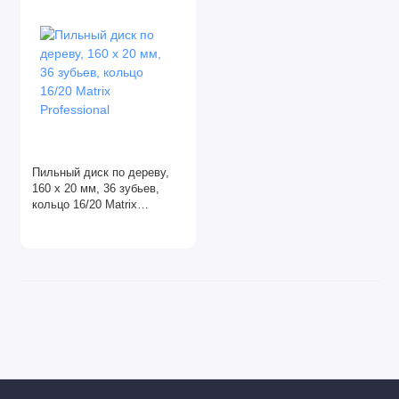
Масла
Монтажная пена
Наклейки
Очистители монтажной пены
Пильный диск по дереву,
Пильные диски
160 х 20 мм, 36 зубьев,
кольцо 16/20 Matrix
Пломбы
Professional
Полировочные диски
Силикон
Скотч, клейкая лента
Фибровые круги