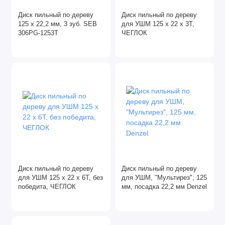
Герметики
Диск пильный по дереву
Диск пильный по дереву
125 х 22,2 мм, 3 зуб. SEB
для УШМ 125 х 22 х 3Т,
Диски алмазные
306PG-1253Т
ЧЕГЛОК
Для склада
Жидкие гвозди
Зачистные круги
Клей
Лента абразивная
Лента малярная
Диск пильный по дереву
Диск пильный по дереву
для УШМ 125 х 22 х 6Т, без
для УШМ, "Мультирез", 125
победита, ЧЕГЛОК
мм, посадка 22,2 мм Denzel
Лента сигнальная
Лепестковые круги