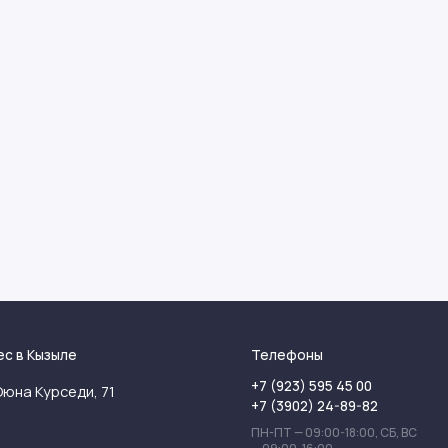
ес в Кызыле
Телефоны
+7 (923) 595 45 00
Оюна Курседи, 71
+7 (3902) 24-89-82
ПН-ПТ — 09:00-18:00, СБ, ВС