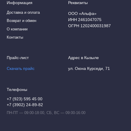
Информация
Реквизиты
Провод ПВ-3
Доставка и оплата
ООО «Альфа»
TV-кабель (RG-6U)
ИНН 2461047075
Возврат и обмен
ОГРН 1202400031987
О компании
АВВГ
Контакты
Кабель NYM
Прайс-лист
Адрес в Кызыле
Кабель ULAN
Скачать прайс
ул. Оюна Курседи, 71
Кабель UTP (витая пара)
Кабель «Ретро»
Телефоны
Кабель РПШ
+7 (923) 595 45 00
+7 (3902) 24-89-82
КВВГ
ПН-ПТ — 09:00-18:00, СБ, ВС — 09:00-16:00
Муфты кабельные