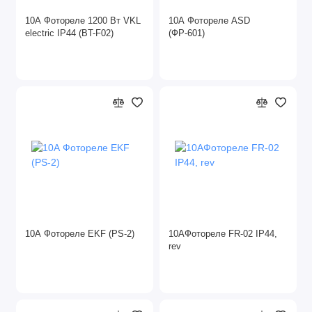
Коммутационное оборудование
10А Фотореле 1200 Вт VKL
10А Фотореле ASD
electric IP44 (BT-F02)
(ФР-601)
DIN и комплектующие
Арматура СИП
Звонки
Ревизионные люки
Рубильники
Стабилизаторы напряжения
Таймеры
10А Фотореле EKF (PS-2)
10АФотореле FR-02 IP44,
rev
Трансформаторы для ламп
Трансформаторы тока