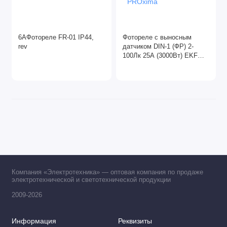
6АФотореле FR-01 IP44,
Фотореле с выносным
rev
датчиком DIN-1 (ФР) 2-
100Лк 25А (3000Вт) EKF
PROxima
Компания «Электротехника» — оптовая компания по продаже
электротехнической и светотехнической продукции
2009-2026
Информация
Реквизиты