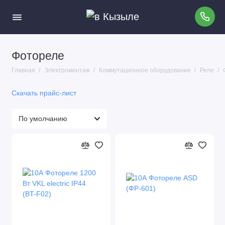
Фотореле
Автомат пуска двигателя АПД
Главная
Электромонтаж
Коммутационное оборудование
Реле
Импульсные реле
Скачать прайс-лист
Ограничители импульсных напряжений
Изделия для монтажа
Счетчики электроэнергии
Шкафы, щиты, боксы
Тумблеры и кнопки
Распредкоробки