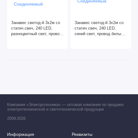
Занавес светод-й 3х2м со
Занавес светод-й 3х2м со
статич.свеч, 240 LED,
статич.свеч, 240 LED,
разноцветный свет, провод
синий свет, провод белый,
белый, IP67. Соединяемый.
IP67. Соединяемый.
Компания «Электротехника» — оптовая компания по продаже
электротехнической и светотехнической продукции
2009-2026
Информация
Реквизиты