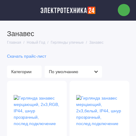
Занавес
Гирлянды уличные
Главная
Новый Год
Гирлянды уличные
Занавес
Гирлянды для помещений
Скачать прайс-лист
Световые фигуры
Категории