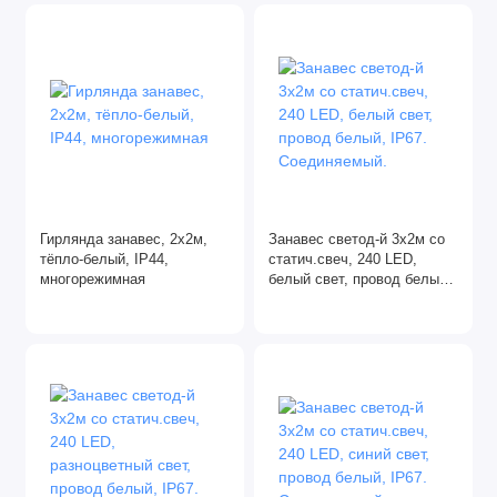
Гирлянда занавес, 2х2м,
Занавес светод-й 3х2м со
тёпло-белый, IP44,
статич.свеч, 240 LED,
многорежимная
белый свет, провод белый,
IP67. Соединяемый.