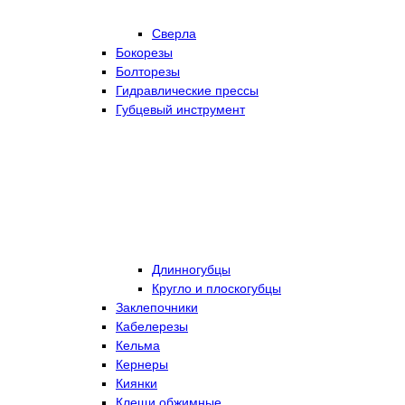
Сверла
Бокорезы
Болторезы
Гидравлические прессы
Губцевый инструмент
Длинногубцы
Кругло и плоскогубцы
Заклепочники
Кабелерезы
Кельма
Кернеры
Киянки
Клещи обжимные