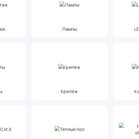
аж
Лампы
L
ы
Крепёж
К