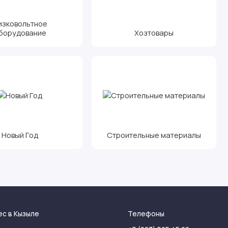
изковольтное
борудование
Хозтовары
Новый Год
Строительные материалы
ес в Кызыле
Телефоны