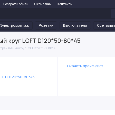
Возврат и обмен
О компании
Контакты
Электромонтаж
Розетки
Выключатели
Светильн
ый круг LOFT D120*50-80*45
страиваемый круг LOFT D120*50-80*45
Скачать прайс-лист