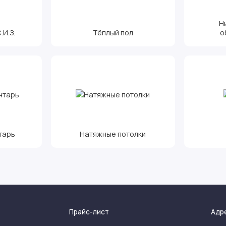
Н
И.З.
Тёплый пол
о
тарь
Натяжные потолки
Прайс-лист
Адр